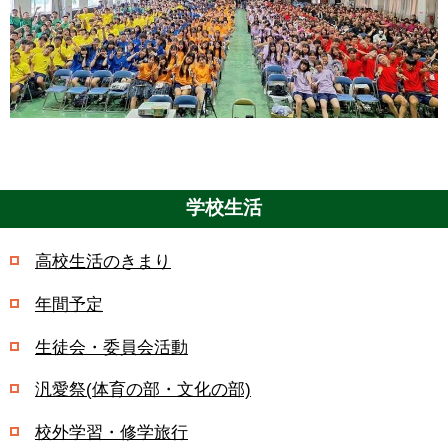
学校生活
高校生活のきまり
年間予定
生徒会・委員会活動
汎愛祭(体育の部・文化の部)
校外学習・修学旅行