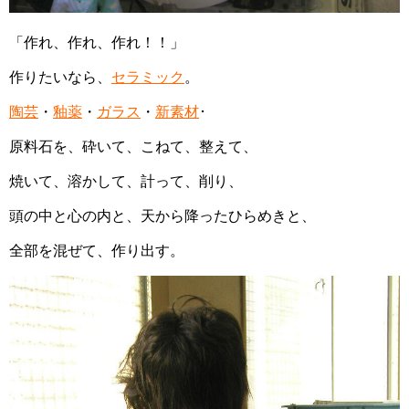
「作れ、作れ、作れ！！」
作りたいなら、
セラミック
。
陶芸
・
釉薬
・
ガラス
・
新素材
･
原料石を、砕いて、こねて、整えて、
焼いて、溶かして、計って、削り、
頭の中と心の内と、天から降ったひらめきと、
全部を混ぜて、作り出す。