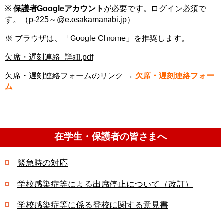
※
保護者Googleアカウント
が必要です。ログイン必須で
す。（p-225～@e.osakamanabi.jp）
※ ブラウザは、「Google Chrome」を推奨します。
欠席・遅刻連絡_詳細.pdf
欠席・遅刻連絡フォームのリンク →
欠席・遅刻連絡
フォー
ム
在学生・保護者の皆さまへ
緊急時の対応
学校感染症等による出席停止について（改訂）
学校感染症等に係る登校に関する意見書