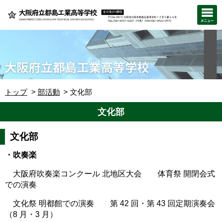
トップ
部活動
文化部
文化部
文化部
・吹奏楽
大阪府吹奏楽コンクール 北地区大会 体育祭 開閉会式
での演奏
文化祭 明都館での演奏 第 42 回・第 43 回定期演奏会
（8 月・3 月）