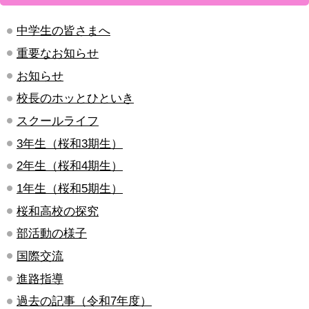
中学生の皆さまへ
重要なお知らせ
お知らせ
校長のホッとひといき
スクールライフ
3年生（桜和3期生）
2年生（桜和4期生）
1年生（桜和5期生）
桜和高校の探究
部活動の様子
国際交流
進路指導
過去の記事（令和7年度）