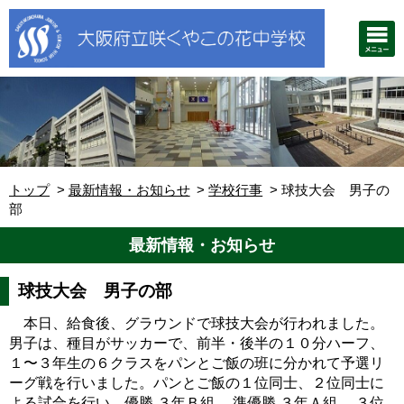
トップ
最新情報・お知らせ
学校行事
球技大会 男子の
部
最新情報・お知らせ
球技大会 男子の部
本日、給食後、グラウンドで球技大会が行われました。
男子は、種目がサッカーで、前半・後半の１０分ハーフ、
１〜３年生の６クラスをパンとご飯の班に分かれて予選リ
ーグ戦を行いました。パンとご飯の１位同士、２位同士に
よる試合を行い、優勝 ３年Ｂ組 、準優勝 ３年Ａ組 、３位