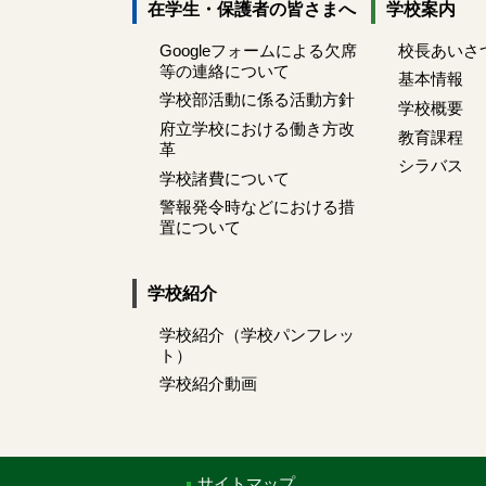
在学生・保護者の皆さまへ
学校案内
Googleフォームによる欠席
校長あいさ
等の連絡について
基本情報
学校部活動に係る活動方針
学校概要
府立学校における働き方改
教育課程
革
シラバス
学校諸費について
警報発令時などにおける措
置について
学校紹介
学校紹介（学校パンフレッ
ト）
学校紹介動画
サイトマップ