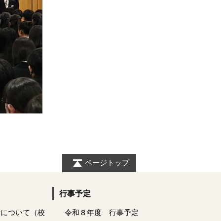
ページトップ
行事予定
活について（校
令和８年度 行事予定