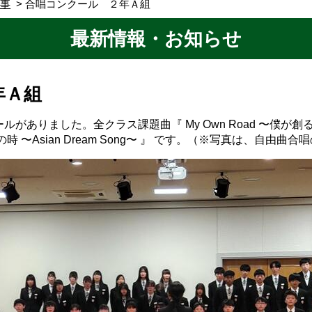
行事
合唱コンクール ２年Ａ組
最新情報・お知らせ
年Ａ組
ありました。全クラス課題曲『 My Own Road 〜僕が創
〜Asian Dream Song〜 』 です。（※写真は、自由曲