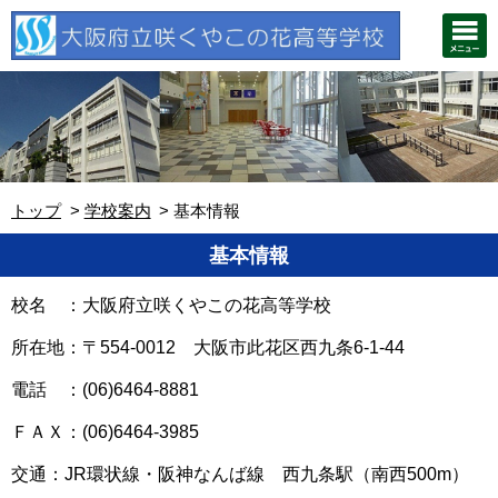
トップ
学校案内
基本情報
基本情報
校名 ：大阪府立咲くやこの花高等学校
所在地：
〒554-0012 大阪市此花区西九条6-1-44
電話 ：
(06)6464-8881
ＦＡＸ：
(06)6464-3985
交通：JR環状線・阪神なんば線 西九条駅（南西500m）