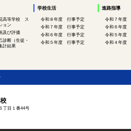
学校生活
進路指導
花高等学校 ス
令和８年度 行事予定
令和７年度
ション
令和７年度 行事予定
令和６年度
画及び評価
令和６年度 行事予定
令和５年度
己診断（生徒・
令和５年度 行事予定
令和４年度
集計結果
せ
学校
条６丁目１番44号