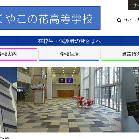
サ
サイト
在校生・保護者の皆さまへ
学校案内
学校生活
進路指
び評価