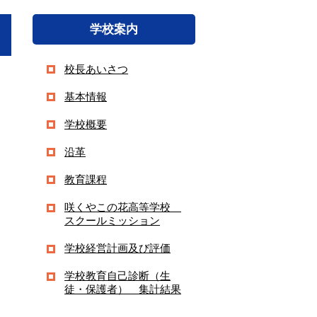
学校案内
校長あいさつ
基本情報
学校概要
沿革
教育課程
咲くやこの花高等学校
スクールミッション
学校経営計画及び評価
学校教育自己診断（生
徒・保護者） 集計結果