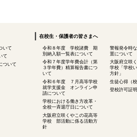
在校生・保護者の皆さまへ
ついて
令和８年度 学校諸費 期
警報発令時
別納入額一覧表について
置について
いて
令和７年度学年費会計（第
大阪府立咲
について
３学年費）精算報告書につ
学校「学校
いて
方針」
令和６年度 ７月高等学校
生徒心得（
就学支援金 オンライン申
登校許可証
請について
学校における働き方改革・
全校一斉退庁日について
大阪府立咲くやこの花高等
学校 部活動に係る活動方
針