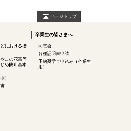
ページトップ
卒業生の皆さまへ
などにおける措
同窓会
各種証明書申請
くやこの花高等
予約奨学金申込み（卒業生
いじめ防止基本
用）
校則）
明書