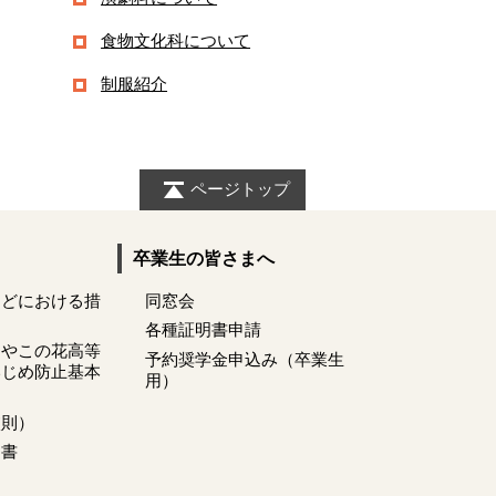
食物文化科について
制服紹介
ページトップ
卒業生の皆さまへ
などにおける措
同窓会
各種証明書申請
くやこの花高等
予約奨学金申込み（卒業生
いじめ防止基本
用）
校則）
明書