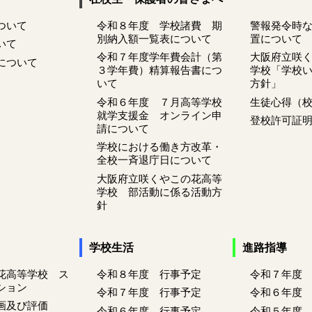
ついて
令和８年度 学校諸費 期
警報発令時
別納入額一覧表について
置について
いて
令和７年度学年費会計（第
大阪府立咲
について
３学年費）精算報告書につ
学校「学校
いて
方針」
令和６年度 ７月高等学校
生徒心得（
就学支援金 オンライン申
登校許可証
請について
学校における働き方改革・
全校一斉退庁日について
大阪府立咲くやこの花高等
学校 部活動に係る活動方
針
学校生活
進路指導
花高等学校 ス
令和８年度 行事予定
令和７年度
ション
令和７年度 行事予定
令和６年度
画及び評価
令和６年度 行事予定
令和５年度