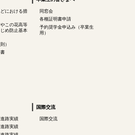
などにおける措
同窓会
各種証明書申請
くやこの花高等
予約奨学金申込み（卒業生
いじめ防止基本
用）
校則）
明書
国際交流
 進路実績
国際交流
 進路実績
 進路実績