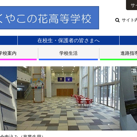
サ
サイト
在校生・保護者の皆さまへ
学校案内
学校生活
進路指
学金申込み（卒業生用）