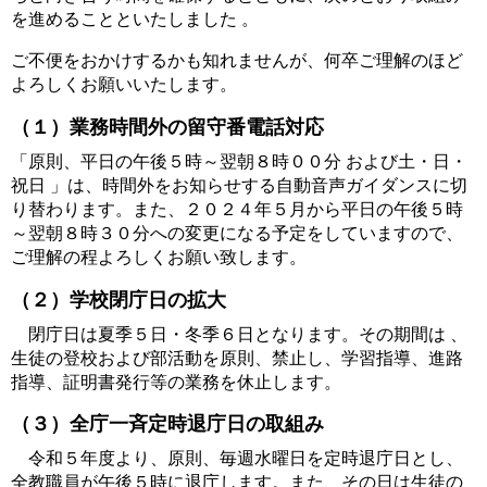
を進めることといたしました 。
ご不便をおかけするかも知れませんが、何卒ご理解のほど
よろしくお願いいたします。
（１）業務時間外の留守番電話対応
「原則、平日の午後５時～翌朝８時００分 および土・日・
祝日 」は、時間外をお知らせする自動音声ガイダンスに切
り替わります。また、２０２４年５月から
平日の午後５時
～翌朝８時３０分への変更になる予定をしていますので、
ご理解の程よろしくお願い致します。
（２）学校閉庁日の拡大
閉庁日は夏季５日・冬季６日となります。その期間は 、
生徒の登校および部活動を原則、禁止し、学習指導、進路
指導、証明書発行等の業務を休止します。
（３）全庁一斉定時退庁日の取組み
令和５年度より、原則、毎週水曜日を定時退庁日とし、
全教職員が午後５時に退庁します。また、その日は生徒の