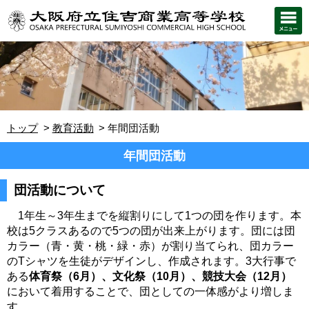
トップ
教育活動
年間団活動
年間団活動
団活動について
1年生～3年生までを縦割りにして1つの団を作ります。本
校は5
クラスあるので5つの団が出来上がります。団には団
カラー（
青・黄・桃・緑・赤）が割り当てられ、団カラー
のTシャツ
を生徒がデザインし、作成されます。3大行事で
ある
体育祭（
6月）、文化祭（10月）、競技大会（12月）
において着用することで、団としての一体感がより増しま
す。