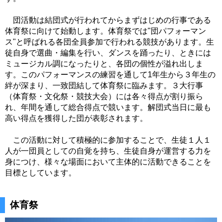
団活動は結団式が行われてからまずはじめの行事である
体育祭に向
けて始動します。体育祭では"団パフォーマン
ス"と呼ばれる各団
全員参加で行われる競技があります。生
徒自身で選曲・
編集を行い、ダンスを踊ったり、ときには
ミュージカル調になった
りと、各団の個性が溢れ出しま
す。このパフォーマンスの練習を通
して1年生から３年生の
絆が深まり、
一致団結して体育祭に臨みます。３大行事
（体育祭・文化祭・競技
大会）には各々得点が割り振ら
れ、年間を通して総合得点で競いま
す。解団式当日に最も
高い得点を獲得した団が表彰されます。
この活動に対して積極的に参加することで、生徒１人１
人が一団員
としての自覚を持ち、生徒自身が運営する力を
身につけ、様々な場
面において主体的に活動できることを
目標としています。
体育祭