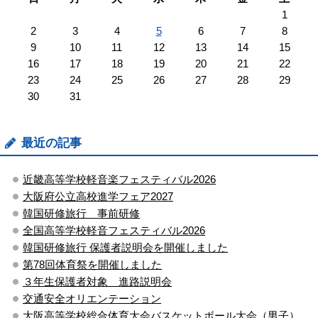
1
2
3
4
5
6
7
8
9
10
11
12
13
14
15
16
17
18
19
20
21
22
23
24
25
26
27
28
29
30
31
最近の記事
近畿高等学校軽音楽フェスティバル2026
大阪府公立高校進学フェア2027
韓国研修旅行 事前研修
全国高等学校軽音フェスティバル2026
韓国研修旅行 保護者説明会を開催しました
第78回体育祭を開催しました
３年生保護者対象 進路説明会
交通安全オリエンテーション
大阪高等学校総合体育大会バスケットボール大会（男子）