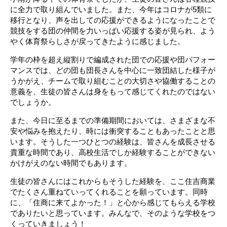
に全力で取り組んでいました。また、今年はコロナが5類に
移行となり、声を出しての応援ができるようになったことで
競技をする団の仲間を力いっぱい応援する姿が見られ、よう
やく体育祭らしさが戻ってきたように感じました。
学年の枠を超え縦割りで編成された団での応援や団パフォー
マンスでは、どの団も団長さんを中心に一致団結した様子が
うかがえ、チームで取り組むことの大切さや協働することの
意義を、生徒の皆さんは
身を
もって感じてくれたのではない
でしょうか。
また、今日に至るまでの準備期間においては、さまざまな不
安や悩みを抱えたり、時には衝突することもあったことと思
います。そうした一つひとつの経験は、皆さんを成長させる
貴重な時間であり、高校生活でしか経験することができない
かけがえのない時間でもあります。
生徒の皆さんにはこれからもそうした経験を、ここ住吉商業
でたくさん重ねていってくれることを願っています。同時
に、「住商に来てよかった！」と心から感じてもらえる学校
でありたいと思っています。みんなで、そのような学校をつ
くっていきましょう！