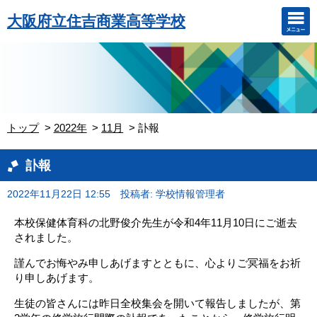
大阪府立住吉商業高等学校
トップ
2022年
11月
訃報
訃報
2022年11月22日 12:55
投稿者: 学校情報管理者
本校保健体育科の北野俊介先生が令和4年11月10日にご逝去
されました。
謹んでお悔やみ申しあげますとともに、心よりご冥福をお祈
り申しあげます。
生徒の皆さんには
昨日全校集会を開いて報告しましたが、第