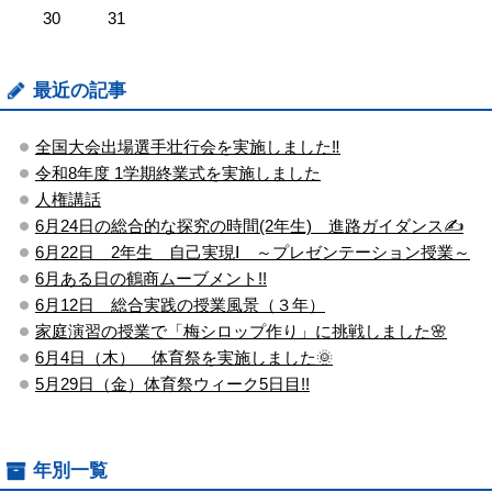
30
31
最近の記事
全国大会出場選手壮行会を実施しました‼
令和8年度 1学期終業式を実施しました
人権講話
6月24日の総合的な探究の時間(2年生) 進路ガイダンス✍
6月22日 2年生 自己実現Ⅰ ～プレゼンテーション授業～
6月ある日の鶴商ムーブメント!!
6月12日 総合実践の授業風景（３年）
家庭演習の授業で「梅シロップ作り」に挑戦しました🌸
6月4日（木） 体育祭を実施しました🌞
5月29日（金）体育祭ウィーク5日目!!
年別一覧