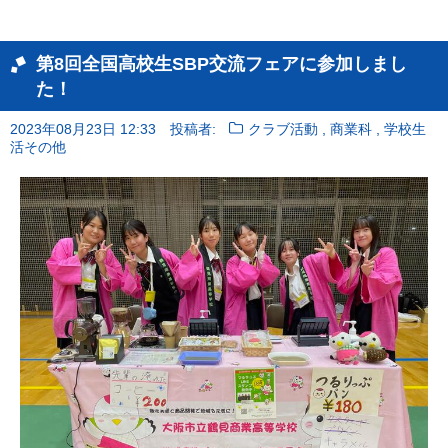
第8回全国高校生SBP交流フェアに参加しまし
た！
,
,
2023年08月23日 12:33
投稿者:
クラブ活動
商業科
学校生
活その他