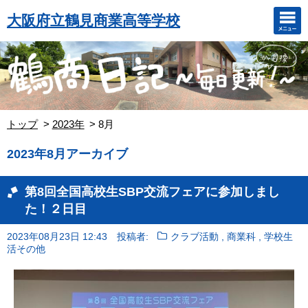
大阪府立鶴見商業高等学校
トップ
2023年
8月
2023年8月アーカイブ
第8回全国高校生SBP交流フェアに参加しまし
た！２日目
,
,
2023年08月23日 12:43
投稿者:
クラブ活動
商業科
学校生
活その他