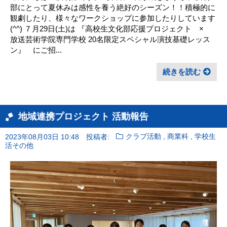
部にとって夏休みは感性を養う絶好のシーズン！！積極的に
観劇したり、様々なワークショップに参加したりしています
(^^) ７月29日(土)は 『高校生文化部応援プロジェクト ×
放送芸術学院専門学校 20名限定スペシャル演技基礎レッス
ン』 にご招...
続きを読む
地域連携プロジェクト 活動報告
,
,
2023年08月03日 10:48
投稿者:
クラブ活動
商業科
学校生
活その他