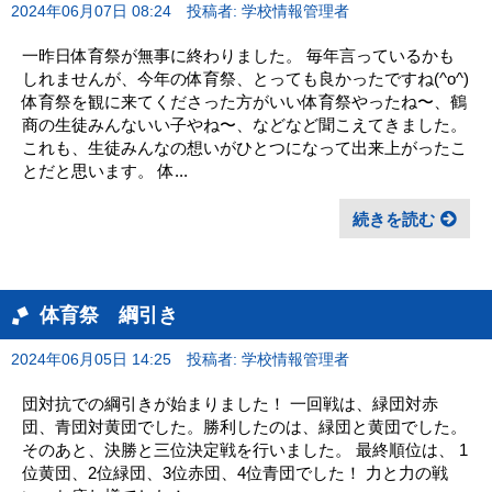
2024年06月07日 08:24
投稿者: 学校情報管理者
一昨日体育祭が無事に終わりました。 毎年言っているかも
しれませんが、今年の体育祭、とっても良かったですね(^o^)
体育祭を観に来てくださった方がいい体育祭やったね〜、鶴
商の生徒みんないい子やね〜、などなど聞こえてきました。
これも、生徒みんなの想いがひとつになって出来上がったこ
とだと思います。 体...
続きを読む
体育祭 綱引き
2024年06月05日 14:25
投稿者: 学校情報管理者
団対抗での綱引きが始まりました！ 一回戦は、緑団対赤
団、青団対黄団でした。勝利したのは、緑団と黄団でした。
そのあと、決勝と三位決定戦を行いました。 最終順位は、 1
位黄団、2位緑団、3位赤団、4位青団でした！ 力と力の戦