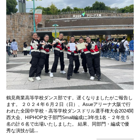
鶴見商業高等学校ダンス部です。遅くなりましたがご報告し
ます。 ２０２４年６月２日（日）、Asueアリーナ大阪で行
われた全国中学校・高等学校ダンスドリル選手権大会2024関
西大会、HIPHOP女子部門Small編成に3年生1名・２年生５
名の計６名で出場いたしました。 結果、同部門・編成で優
秀な演技が認...