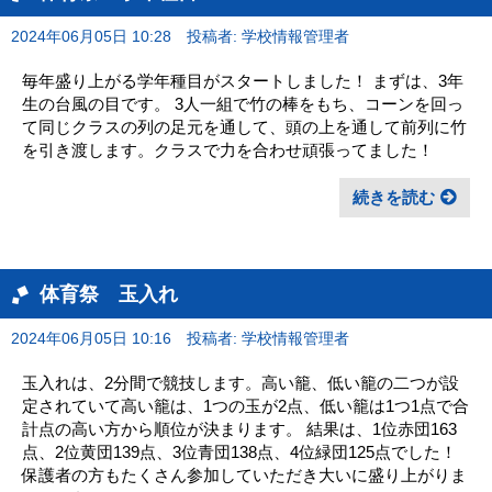
2024年06月05日 10:28
投稿者: 学校情報管理者
毎年盛り上がる学年種目がスタートしました！ まずは、3年
生の台風の目です。 3人一組で竹の棒をもち、コーンを回っ
て同じクラスの列の足元を通して、頭の上を通して前列に竹
を引き渡します。クラスで力を合わせ頑張ってました！
続きを読む
体育祭 玉入れ
2024年06月05日 10:16
投稿者: 学校情報管理者
玉入れは、2分間で競技します。高い籠、低い籠の二つが設
定されていて高い籠は、1つの玉が2点、低い籠は1つ1点で合
計点の高い方から順位が決まります。 結果は、1位赤団163
点、2位黄団139点、3位青団138点、4位緑団125点でした！
保護者の方もたくさん参加していただき大いに盛り上がりま