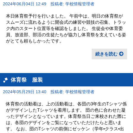
2024年06月04日 12:49
投稿者: 学校情報管理者
本日体育祭予行を行いました。 午前中は、明日の体育祭が
スムーズに流れるように開会式の練習や競技の召集、トラッ
ク内のスタート位置等を確認をしました。 生徒会や体育委
員、放送部、部活の生徒たちが協力し体育祭を支えている姿
がとても頼もしかったです。
続きを読む
体育祭 服装
2024年05月29日 13:40
投稿者: 学校情報管理者
体育祭の活動着は、上の活動着は、各団の3年生のTシャツ係
がデザインしたTシャツを着用します。 団の色に合わせた凝
ったデザインとなっています。体育祭当日ご来校された際に
は、各団のデザインをご覧になっていただけたらと思いま
す。 なお、団のTシャツの前側にゼッケン（学年•クラス•出