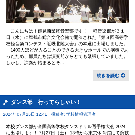
こんにちは！鶴見商業軽音楽部です！ 軽音楽部が３１
日（水）に舞鶴市総合文化会館で開催された「第８回高等学
校軽音楽コンテスト近畿北陸大会」の本選に出場しました。
1400人ほどが入ることのできる大きなホールでの演奏であ
ったため、部員たちは演奏前からとても緊張していました。
しかし、演奏が始まるとそ...
続きを読む
ダンス部 行ってらしゃい！
2024年07月25日 12:41
投稿者: 学校情報管理者
本校ダンス部が全国高等学校ダンスドリル選手権大会 2024
に出場します！ 7月27日（土） 13時から東京体育館にて演技