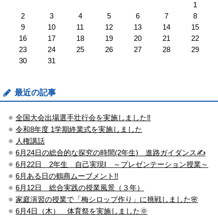
1
2
3
4
5
6
7
8
9
10
11
12
13
14
15
16
17
18
19
20
21
22
23
24
25
26
27
28
29
30
31
最近の記事
全国大会出場選手壮行会を実施しました‼
令和8年度 1学期終業式を実施しました
人権講話
6月24日の総合的な探究の時間(2年生) 進路ガイダンス✍
6月22日 2年生 自己実現Ⅰ ～プレゼンテーション授業～
6月ある日の鶴商ムーブメント!!
6月12日 総合実践の授業風景（３年）
家庭演習の授業で「梅シロップ作り」に挑戦しました🌸
6月4日（木） 体育祭を実施しました🌞