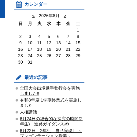
カレンダー
<
2026年8月
>
日
月
火
水
木
金
土
1
2
3
4
5
6
7
8
9
10
11
12
13
14
15
16
17
18
19
20
21
22
23
24
25
26
27
28
29
30
31
最近の記事
全国大会出場選手壮行会を実施
しました‼
令和8年度 1学期終業式を実施し
ました
人権講話
6月24日の総合的な探究の時間(2
年生) 進路ガイダンス✍
6月22日 2年生 自己実現Ⅰ ～
プレゼンテーション授業～