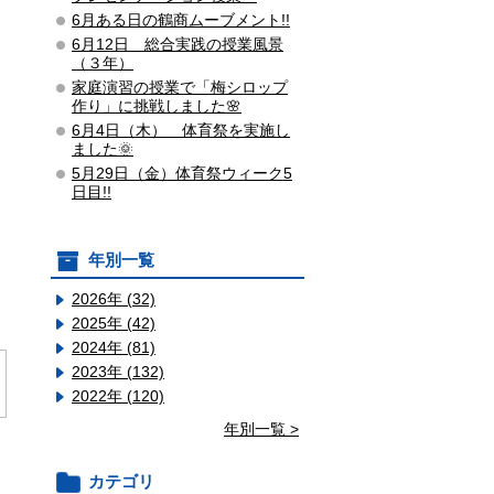
6月ある日の鶴商ムーブメント!!
6月12日 総合実践の授業風景
（３年）
家庭演習の授業で「梅シロップ
作り」に挑戦しました🌸
6月4日（木） 体育祭を実施し
ました🌞
5月29日（金）体育祭ウィーク5
日目!!
年別一覧
2026年 (32)
2025年 (42)
2024年 (81)
2023年 (132)
2022年 (120)
年別一覧 >
カテゴリ