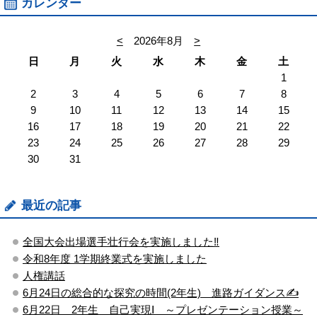
カレンダー
<
2026年8月
>
日
月
火
水
木
金
土
1
2
3
4
5
6
7
8
9
10
11
12
13
14
15
16
17
18
19
20
21
22
23
24
25
26
27
28
29
30
31
最近の記事
全国大会出場選手壮行会を実施しました‼
令和8年度 1学期終業式を実施しました
人権講話
6月24日の総合的な探究の時間(2年生) 進路ガイダンス✍
6月22日 2年生 自己実現Ⅰ ～プレゼンテーション授業～