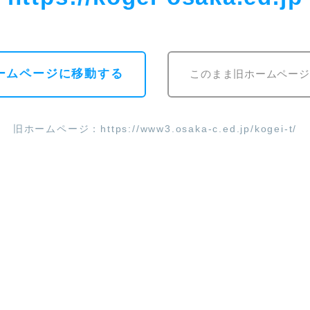
生向け
オープンキャンパス９月号「しっかり体験」申し込み開始
最新情報・お知らせ
ームページに移動する
このまま旧ホームページ
９月号「しっかり体験」申し込み開始
旧ホームページ：
https://www3.osaka-c.ed.jp/kogei-t/
り体験」の申し込みを開始しました。
たします。ご了承ください。
より、お申し込みください。
v6
参加していただいた方への予約申し込み