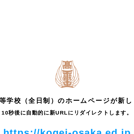
サイト
在学生・保護者の皆さまへ
卒業生の皆さまへ
プロダク
インテリ
映像デザ
建築デザ
トデザイ
アデザイ
美術科
イン科
イン科
ン科
ン科
等学校（全日制）の
ホームページが新し
10秒後に自動的に新URLにリダイレクトします。
https://kogei-osaka.ed.jp