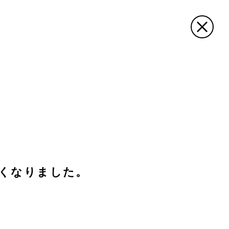
サイトマップ
内検索
定時制の課程
オープン
その他
奨学金
キャンパ
ス
くなりました。