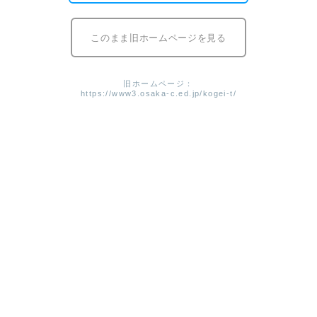
進路状況
このまま旧ホームページを見る
旧ホームページ：
ページトップ
https://www3.osaka-c.ed.jp/kogei-t/
中学生の皆さまへ
在学生・保護者の皆さまへ
卒業生の皆さまへ
定時制の課程
学校概要
ビジュアルデザイン科