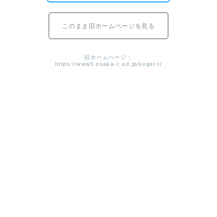
このまま旧ホームページを見る
ページトップ
旧ホームページ：
https://www3.osaka-c.ed.jp/kogei-t/
中学生の皆さまへ
在学生・保護者の皆さまへ
卒業生の皆さまへ
定時制の課程
学校概要
ビジュアルデザイン科