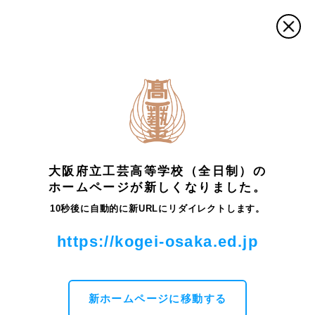
トップ
卒業生の皆さまへ
卒業生の皆さまへ
大阪府立工芸高等学校（全日制）の
ホームページが新しくなりました。
各種証明書発行について
10秒後に自動的に新URLにリダイレクトします。
奨学金(卒業生用)
https://kogei-osaka.ed.jp
卒業生の活動状況（大阪工芸会、各科縦の会、オトナ
工芸魂）
新ホームページに移動する