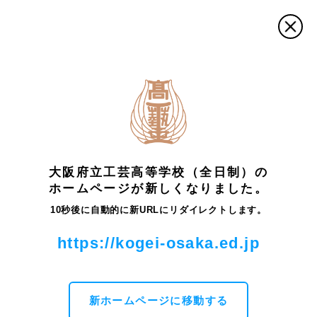
トップ
最新情報・お知らせ
在学生
毎日・DAS 学生・高
校生デザイン賞 表彰式
大阪府立工芸高等学校（全日制）の
最新情報・お知らせ
ホームページが新しくなりました。
10秒後に自動的に新URLにリダイレクトします。
毎日・DAS 学生・高校生デザイン賞 表彰式
https://kogei-osaka.ed.jp
令和５年１月20日(金)に、「毎日・DAS 学生・高校生デザ
イン賞」の表彰式がzoomにて行われました。
本校でも部門
賞以上の賞を受賞した生徒が、本校
会議室の大型モニター
に映し出して参加しました。
新ホームページに移動する
銀の卵賞に続いて行われる部門賞の表彰はグラフィック部