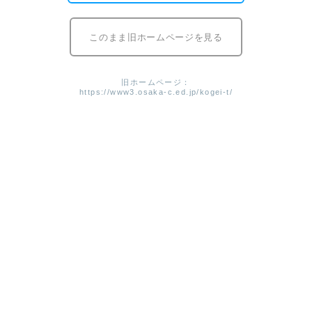
門から始
まり、生徒は順番にスクリーンの前に立ちます。
佳作からは名前の読み上げだけになりますが、
本校は学校
このまま旧ホームページを見る
賞を受賞したので校長先生が受け取り、
挨拶をしました。
今後のデザインは、
デザインをどのようにして社会に出し
旧ホームページ：
ていくかが重要だそうです。
受賞した生徒だけでなく、
工
https://www3.osaka-c.ed.jp/kogei-t/
芸生のこれからの作品もいつか社会で目にすることでしょ
う。