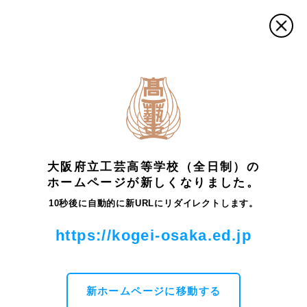
トップ
最新情報・お知らせ
在学生
夏期デッサン講習会
―芸術科
大阪府立工芸高等学校（全日制）の
最新情報・お知らせ
ホームページが新しくなりました。
10秒後に自動的に新URLにリダイレクトします。
夏期デッサン講習会―芸術科
https://kogei-osaka.ed.jp
夏期休業中に、芸術科でデッサン講習会が開かれます。あ
る程度のグループ分けはされますが、３年生で自分の受験
先が決まっている生徒は受験内容に合わせての課題になっ
ています。
新ホームページに移動する
生徒が自分に与えられたモチーフ(描くモデルの物)を懸命に