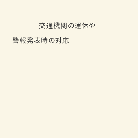
交通機関の運休や
警報発表時の対応
工芸高校について
学校
学校概要
工芸
校長あいさつ
部活
工芸高校の歴史
年間
工芸高校の建築
制服