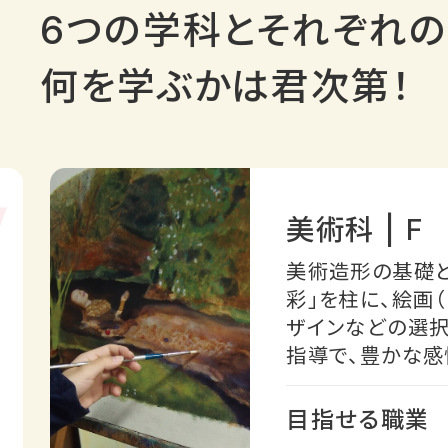
6つの学科とそれぞれの
何を学ぶかは君次第！
V
美術科 | F
美術造形の基礎と
彩」を柱に、絵画（
ザインなどの選
指導で、豊かな感
目指せる職業