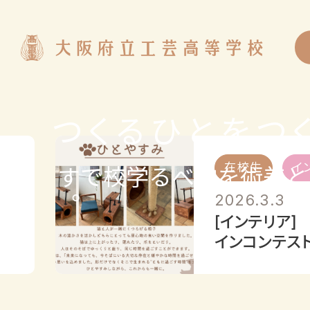
つくるひとをつ
在校生
イ
工芸高校はデザインと美術を学べる学校です
2026.3.3
。
[インテリア
インコンテス