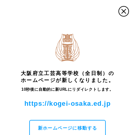
トップ
最新情報・お知らせ
プロダクトデザイン科
【高
大連携授業】アクセサリーの制作体験
大阪府立工芸高等学校（全日制）の
最新情報・お知らせ
ホームページが新しくなりました。
10秒後に自動的に新URLにリダイレクトします。
【高大連携授業】アクセサリーの制作体験
https://kogei-osaka.ed.jp
プロダクトデザイン科の
1
年生は特別授業の一環として、専
門学校ヒコ・みづのジュエリーカレッジ大阪から講師を招
きワークショップを行いました。
今回は、昨年と同じ
UV
レジンを使ったアクセサリーの制作
新ホームページに移動する
体験を行いました。