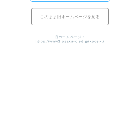
昨年はシリコン型に
UV
レジン液を流して形を作ったのです
このまま旧ホームページを見る
が、今回は真ちゅう製の枠の中に
UV
レジン液を流して作品
を作っていきます。厚みがあるので、立体感のある作品に
仕上がります。
旧ホームページ：
https://www3.osaka-c.ed.jp/kogei-t/