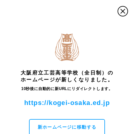
トップ
最新情報・お知らせ
ビジュアルデザイン科
２年
生広告批評―ビジュアルデザイン科⑥
大阪府立工芸高等学校（全日制）の
最新情報・お知らせ
ホームページが新しくなりました。
10秒後に自動的に新URLにリダイレクトします。
２年生広告批評―ビジュアルデザイン科⑥
https://kogei-osaka.ed.jp
ビジュアルデザイン科では11月15日と18日の２回、｢広告
批評｣と題した特別講義がありました。講師はホロングラフ
ィックスのアートディレクターで、工芸高校ビジュアルデ
ザイン科(当時は図案科)の卒業生の方です。
新ホームページに移動する
先輩の進路にからめた自己紹介の後は、広告から受ける印