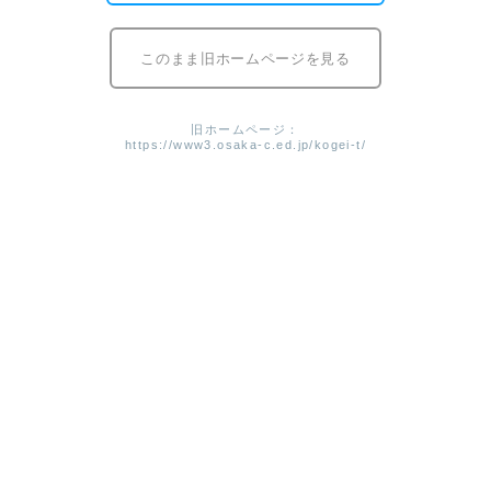
象の大切さについて学びました。いくつかの写真や広告を
見ながら、生徒たちも自分たちの考え方が大事であると理
このまま旧ホームページを見る
解していきました。
最終的にはグループに分かれて、全面の新聞広告のうち、
気になったものを選び、色々なことについて話し合いま
旧ホームページ：
す。長所、短所、自分たちの考えをグループごとに発表
https://www3.osaka-c.ed.jp/kogei-t/
し、講師の先生に講評していただきました。
プロフェッショナルが作成した広告を批評することを学ん
だので、今後は更に新しい視点を見出せそうです。