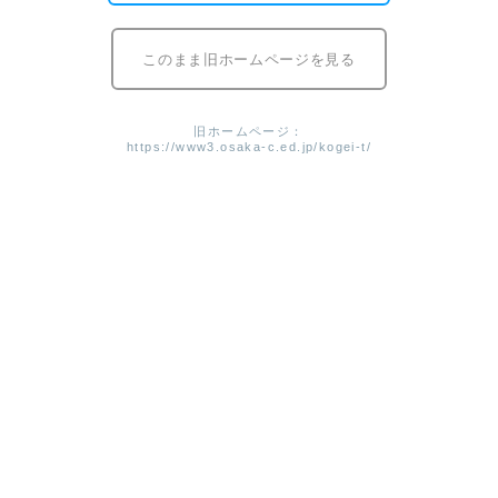
ビジュアルデザイン科
2025年11月18日
このまま旧ホームページを見る
２年生広告批評―ビジュアルデザイン科⑦
ビジュアルデザイン科
2025年09月11日
旧ホームページ：
https://www3.osaka-c.ed.jp/kogei-t/
高大連携授業(嵯峨美術大学)－ビジュアルデザイン科
⑥
ビジュアルデザイン科
2025年08月28日
べんてんひろばでチョークアート―ビジュアルデザイ
ン科⑤
ビジュアルデザイン科
2025年08月07日
芸術科のデモンストレーターとして―ビジュアルデザ
イン科④
ビジュアルデザイン科
2025年07月16日
タイポグラフィによるポスターのプレゼンテーション
―ビジュアルデザイン科③
ビジュアルデザイン科