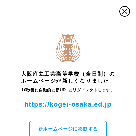
トップ
最新情報・お知らせ
ビジュアルデザイン科
タイ
ポグラフィによるポスターのプレゼンテーション―ビジュアル
デザイン科③
大阪府立工芸高等学校（全日制）の
ホームページが新しくなりました。
最新情報・お知らせ
10秒後に自動的に新URLにリダイレクトします。
タイポグラフィによるポスターのプレゼンテーシ
https://kogei-osaka.ed.jp
ョン―ビジュアルデザイン科③
ビジュアルデザイン科の２年生は、ビジュアルデザイン実
習で１年間にB2の大きさのポスターを３枚描きます。B2は
新ホームページに移動する
新聞紙を広げたくらいになります。