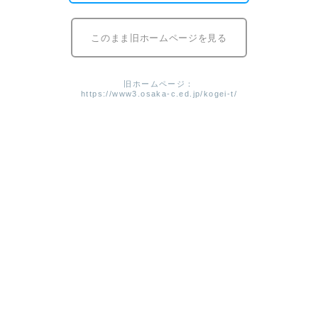
その１つめであるタイポグラフィによるポスターのプレゼ
ンテーションが行われました。
このまま旧ホームページを見る
工芸高校に入学して初めてのB2という大きさに最初は苦戦
したことも手伝って、思い入れの強い作品に仕上がったよ
旧ホームページ：
うです。
https://www3.osaka-c.ed.jp/kogei-t/
この日に全員のプレゼンができたわけではありませんが、
みんな１年生の頃とは比べられないくらい上手に話してい
ました。
これからいくつものプレゼンテーションを経て、自分のデ
ザインをより良く表現できるように成長します。