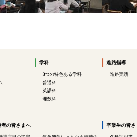
学科
進路指導
3つの特色ある学科
進路実績
ム
普通科
英語科
理数科
護者の皆さまへ
卒業生の皆さ
時退庁日の設定
気象警報にともなう臨時の
各種証明書