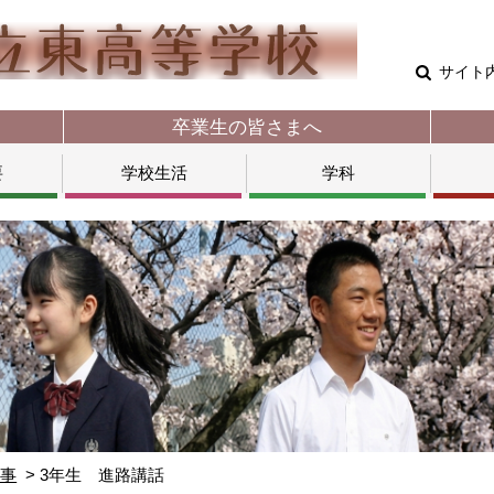
サイト
卒業生の皆さまへ
要
学校生活
学科
行事
3年生 進路講話