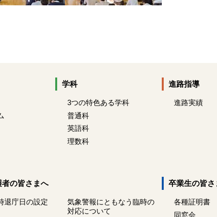
学科
進路指導
3つの特色ある学科
進路実績
ム
普通科
英語科
理数科
護者の皆さまへ
卒業生の皆さ
時退庁日の設定
気象警報にともなう臨時の
各種証明書
対応について
同窓会