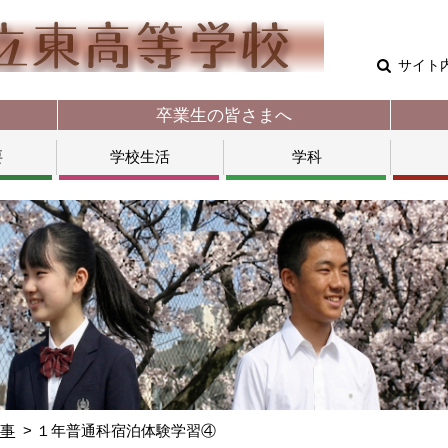
サイト
卒業生の皆さまへ
要
学校生活
学科
行事
１年普通科宿泊体験学習④