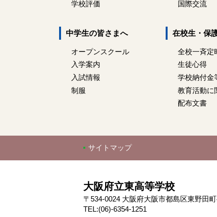
学校評価
国際交流
中学生の皆さまへ
在校生・保
オープンスクール
全校一斉定
入学案内
生徒心得
入試情報
学校納付金
制服
教育活動に
配布文書
サイトマップ
大阪府立東高等学校
〒534-0024 大阪府大阪市都島区東野田町4-
TEL:(06)-6354-1251