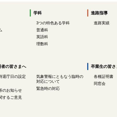
学科
進路指導
3つの特色ある学科
進路実績
ム
普通科
英語科
理数科
護者の皆さまへ
卒業生の皆さ
時退庁日の設定
気象警報にともなう臨時の
各種証明書
対応について
同窓会
緊急時の対応
等のお知らせ
関するご意見