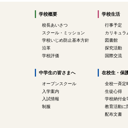
学校概要
学校生活
校長あいさつ
行事予定
スクール・ミッション
カリキュラ
学校いじめ防止基本方針
図書館
沿革
探究活動
学校評価
国際交流
中学生の皆さまへ
在校生・保
オープンスクール
全校一斉定
入学案内
生徒心得
入試情報
学校納付金
制服
教育活動に
配布文書