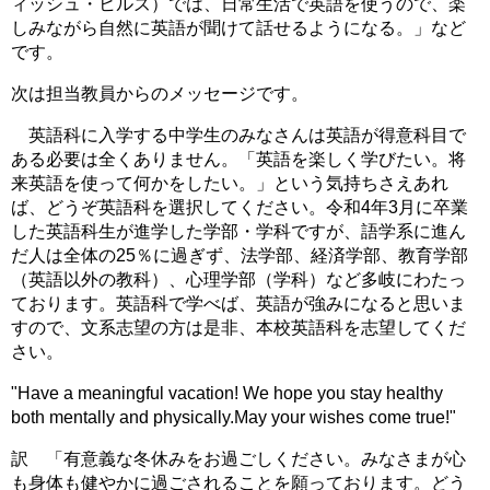
ィッシュ・ヒルズ）では、日常生活で英語を使うので、楽
しみながら自然に英語が聞けて話せるようになる。」など
です。
次は担当教員からのメッセージです。
英語科に入学する中学生のみなさんは英語が得意科目で
ある必要は全くありません。「英語を楽しく学びたい。将
来英語を使って何かをしたい。」という気持ちさえあれ
ば、どうぞ英語科を選択してください。令和4年3月に卒業
した英語科生が進学した学部・学科ですが、語学系に進ん
だ人は全体の25％に過ぎず、法学部、経済学部、教育学部
（英語以外の教科）、心理学部（学科）など多岐にわたっ
ております。英語科で学べば、英語が強みになると思いま
すので、文系志望の方は是非、本校英語科を志望してくだ
さい。
"Have a meaningful vacation! We hope you stay healthy
both mentally and physically.May your wishes come true!"
訳 「有意義な冬休みをお過ごしください。みなさまが心
も身体も健やかに過ごされることを願っております。どう