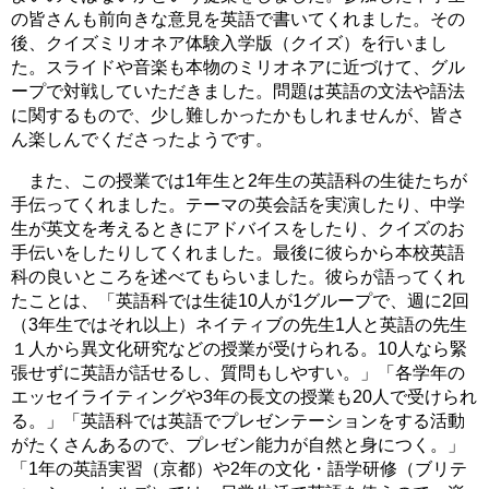
の皆さんも前向きな意見を英語で書いてくれました。その
後、クイズミリオネア体験入学版（クイズ）を行いまし
た。スライドや音楽も本物のミリオネアに近づけて、グル
ープで対戦していただきました。問題は英語の文法や語法
に関するもので、少し難しかったかもしれませんが、皆さ
ん楽しんでくださったようです。
また、この授業では1年生と2年生の英語科の生徒たちが
手伝ってくれました。テーマの英会話を実演したり、中学
生が英文を考えるときにアドバイスをしたり、クイズのお
手伝いをしたりしてくれました。最後に彼らから本校英語
科の良いところを述べてもらいました。彼らが語ってくれ
たことは、「英語科では生徒10人が1グループで、週に2回
（3年生ではそれ以上）ネイティブの先生1人と英語の先生
１人から異文化研究などの授業が受けられる。10人なら緊
張せずに英語が話せるし、質問もしやすい。」「各学年の
エッセイライティングや3年の長文の授業も20人で受けられ
る。」「英語科では英語でプレゼンテーションをする活動
がたくさんあるので、プレゼン能力が自然と身につく。」
「1年の英語実習（京都）や2年の文化・語学研修（ブリテ