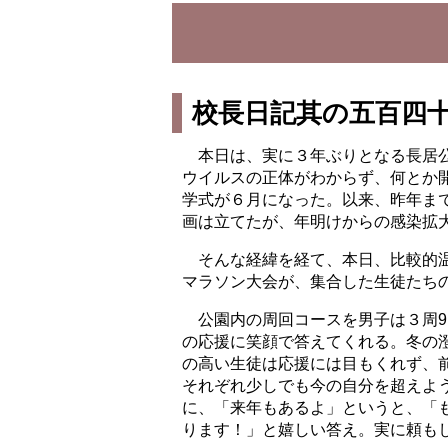
校長日記其の五百四
本日は、実に３年ぶりとなる長居公
ウイルスの正体がわからず、何とか
学式が６月になった。以来、昨年ま
画は立てたが、年明けからの感染拡
そんな経緯を経て、本日、比較的温
マラソン大会が、集合した生徒たち
公園内の周回コースを男子は３周9
の応援に笑顔で答えてくれる。冬の
の高い生徒は応援には目もくれず、
それぞれ少しでも今の自分を超えよ
に、「来年もあるよ」というと、「
ります！」と嬉しい答え。実に頼も