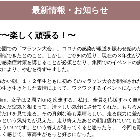
最新情報・お知らせ
十〜楽しく頑張る！〜
園での「マラソン大会」。コロナの感染が報道を賑わせ始め
開催できたとのこと。しかし、ご存知の通り、現在の３年生が
で感染症対策を講じることが必須となり、集団でのイベントの
大により、やむを得ず中止した。
かい朝、１・２年生ともに初めてのマラソン大会が開催され
の生き生きとした表情によって、ワクワクするイベントになっ
km、女子は２周７kmを疾走する。私は、全員を応援すべく自
澄んだ空気と相まって、清々しい気分にさせてくれた。もちろ
前だけを見て走る。その真剣な姿も素晴らしい。走る能力に差
うという気持ちが見えた。走り終えたあとの顔は疲れていても
もういいです」という答えが返ってくると思ったら、「今回も
しく感じて、東高生がもっと好きになった。