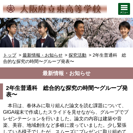
トップ
最新情報・お知らせ
探究活動
2年生普通科 総
合的な探究の時間〜グループ発表〜
最新情報・お知らせ
2年生普通科 総合的な探究の時間〜グループ発
表〜
本日は、春休みに取り組んだ論文を読む課題について、
GIGA端末で作成
したスライドを見せながら、グループでプ
レゼンテーションを行いました。
論文の内容は建築や音
楽、美容、地域創生など多岐に渡っていました。
少し緊張
している様子でしたが、
スムーズにプレゼンに取り組めて