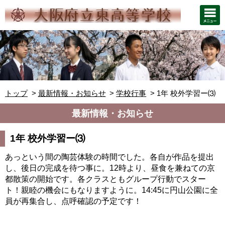
トップ
最新情報・お知らせ
学校行事
1年 校外学習ー⑶
最新情報・お知らせ
1年 校外学習ー⑶
あっという間の陶芸体験の時間でした。各自が作品を提出
し、後日の完成を待つ事に。12時より、昼食を兼ねての京
都散策の開始です。各クラスともグループ行動でスター
ト！親睦の機会にもなりますように。14:45に円山公園に全
員が再集合し、点呼確認の予定です！