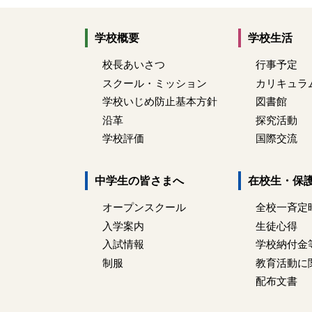
学校概要
学校生活
校長あいさつ
行事予定
スクール・ミッション
カリキュラ
学校いじめ防止基本方針
図書館
沿革
探究活動
学校評価
国際交流
中学生の皆さまへ
在校生・保
オープンスクール
全校一斉定
入学案内
生徒心得
入試情報
学校納付金
制服
教育活動に
配布文書