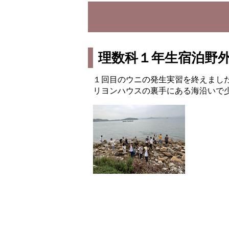
理数科１年生宿泊野
１回目のウニの発生実習を終えまし
リヨンハウスの裏手にある海沿いで