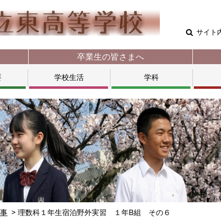
サイト
卒業生の皆さまへ
要
学校生活
学科
行事
理数科１年生宿泊野外実習 １年B組 その６