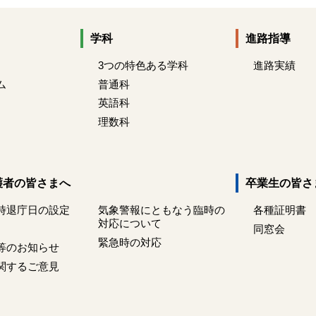
学科
進路指導
3つの特色ある学科
進路実績
ム
普通科
英語科
理数科
護者の皆さまへ
卒業生の皆さ
時退庁日の設定
気象警報にともなう臨時の
各種証明書
対応について
同窓会
緊急時の対応
等のお知らせ
関するご意見