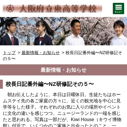
トップ
最新情報・お知らせ
校長日記番外編〜NZ研修記そ
の５〜
最新情報・お知らせ
校長日記番外編〜NZ研修記その５〜
朝お伝えしたように、本日は日曜休日。生徒たちはホー
ムステイ先の各ご家庭の方々に、近くの観光地を中心に見
学等をした様子。それぞれのお気に入りの場所やイベント
に文化の違いを感じつつ、ニュージーランドの一端を感じ
たと思われる。写真は一部だが、Kiwi House（キウイ博物
館）付近で、いくつかのご家族と出会ったとのこと。一