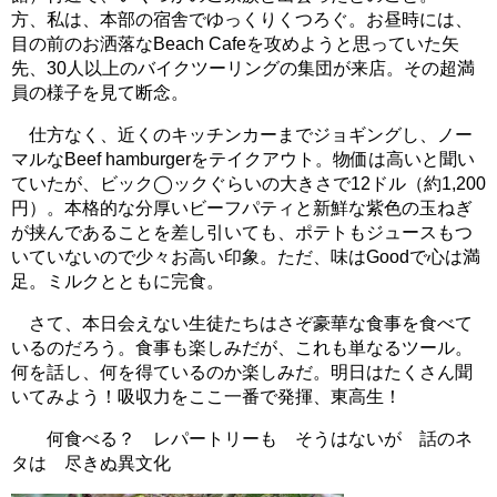
方、私は、本部の宿舎でゆっくりくつろぐ。お昼時には、
目の前のお洒落なBeach Cafeを攻めようと思っていた矢
先、30人以上のバイクツーリングの集団が来店。その超満
員の様子を見て断念。
仕方なく、近くのキッチンカーまでジョギングし、ノー
マルなBeef hamburgerをテイクアウト。物価は高いと聞い
ていたが、ビック◯ックぐらいの大きさで12ドル（約1,200
円）。本格的な分厚いビーフパティと新鮮な紫色の玉ねぎ
が挟んであることを差し引いても、ポテトもジュースもつ
いていないので少々お高い印象。ただ、味はGoodで心は満
足。ミルクとともに完食。
さて、本日会えない生徒たちはさぞ豪華な食事を食べて
いるのだろう。食事も楽しみだが、これも単なるツール。
何を話し、何を得ているのか楽しみだ。明日はたくさん聞
いてみよう！吸収力をここ一番で発揮、東高生！
何食べる？ レパートリーも そうはないが 話のネ
タは 尽きぬ異文化