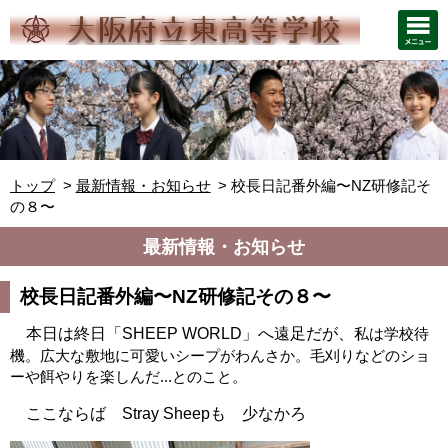
トップ
最新情報・お知らせ
校長日記番外編〜NZ研修記そ
の８〜
最新情報・お知らせ
校長日記番外編〜NZ研修記その８〜
本日は終日「SHEEP WORLD」へ遠足だが、
私は
学校待
機
。広大な敷地に可愛いシープ
がわんさか。毛刈りなどのショ
ーや餌やりを楽しんだ...とのこと
。
ここならば Stray Sheepも 少なかろ