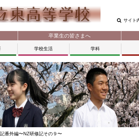
サイト
卒業生の皆さまへ
要
学校生活
学科
記番外編〜NZ研修記その９〜