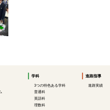
学科
進路指導
3つの特色ある学科
進路実績
ム
普通科
英語科
理数科