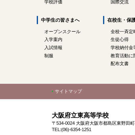
学校評価
国際交流
中学生の皆さまへ
在校生・保
オープンスクール
全校一斉定
入学案内
生徒心得
入試情報
学校納付金
制服
教育活動に
配布文書
サイトマップ
大阪府立東高等学校
〒534-0024 大阪府大阪市都島区東野田町4-
TEL:(06)-6354-1251