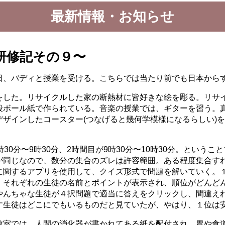
最新情報・お知らせ
研修記その９〜
、バディと授業を受ける。こちらでは当たり前でも日本から
をした。リサイクルした家の断熱材に皆好きな絵を彫る。リサ
段ボール紙で作られている。音楽の授業では、ギターを習う。
ザインしたコースター(つなげると幾何学模様になるらしい)
0分〜9時30分、2時間目が9時30分〜10時30分。というこ
が同じなので、数分の集合のズレは許容範囲。ある程度集合す
に関するアプリを使用して、クイズ形式で問題を解いていく。
、それぞれの生徒の名前とポイントが表示され、順位がどんど
やんちゃな生徒が４択問題で適当に答えをクリックし、間違え
す生徒はどこにでもいるものだと見ていたが、やはり、１位は
室では、人間の消化器が書かれてある紙を配付され、胃や食