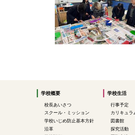
学校概要
学校生活
校長あいさつ
行事予定
スクール・ミッション
カリキュラ
学校いじめ防止基本方針
図書館
沿革
探究活動