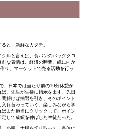
すると、新鮮なカタチ。
イクルと言えば、食パンのバッグクロ
真剣な表情は、経済の時間。紙に向か
を作り、マーケットで売る活動を行っ
とで、日本では当たり前の10分休憩が
れば、先生が生徒に指示を出す。先日
１問解けば抽選を引き、そのポイント
ん入れ替わっていく。楽しみながら学
ればまた適当にクリックして、ポイン
安定して成績を伸ばした生徒だった。
道、小腸、大腸を切り取って、身体に