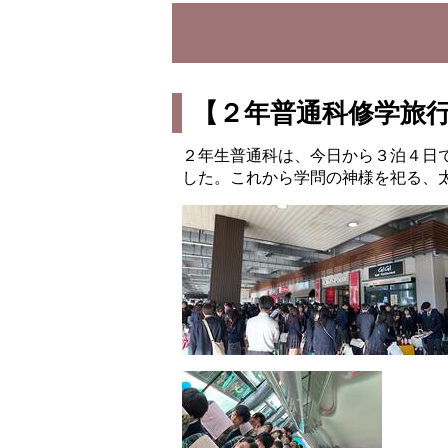
【２年普通科修学旅
２年生普通科は、今日から３泊４日
した。これから学問の神様を祀る、