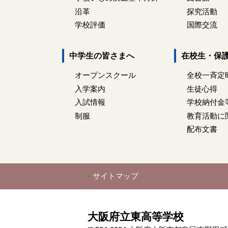
沿革
探究活動
学校評価
国際交流
中学生の皆さまへ
在校生・保
オープンスクール
全校一斉定
入学案内
生徒心得
入試情報
学校納付金
制服
教育活動に
配布文書
サイトマップ
大阪府立東高等学校