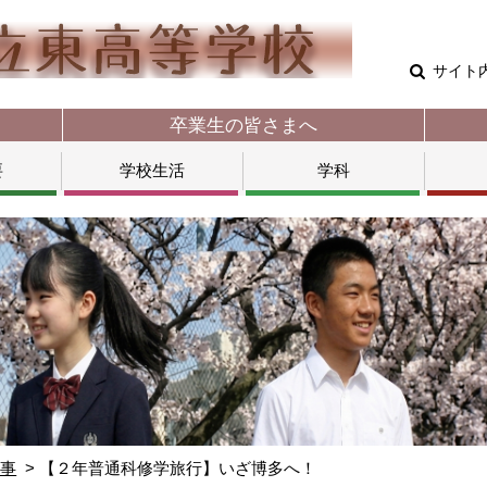
サイト
卒業生の皆さまへ
要
学校生活
学科
行事
【２年普通科修学旅行】いざ博多へ！