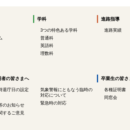
学科
進路指導
3つの特色ある学科
進路実績
ム
普通科
英語科
理数科
護者の皆さまへ
卒業生の皆さ
時退庁日の設定
気象警報にともなう臨時の
各種証明書
対応について
同窓会
緊急時の対応
等のお知らせ
関するご意見