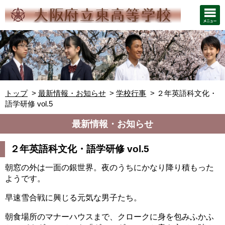
トップ
最新情報・お知らせ
学校行事
２年英語科文化・
語学研修 vol.5
最新情報・お知らせ
２年英語科文化・語学研修 vol.5
朝窓の外は一面の銀世界。夜のうちにかなり降り積もった
ようです。
早速雪合戦に興じる元気な男子たち。
朝食場所のマナーハウスまで、クロークに身を包みふかふ