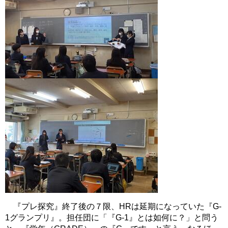
『プレ探究』終了後の７限、HRは延期になっていた『G-
1グランプリ』。担任団に「『G-1』とは如何に？」と問う