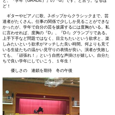
と、『学年（GRADE）』の『G』です、と言う。なるほ
ど！
ギターやピアノに歌、J-ポップからクラシックまで、芸
達者がたくさん。仕事の関係で少ししか見ることができな
かったが、学年で自分の芸を披露するには度胸がいる。私
に言わせれば、度胸の『D』、『D-!』グランプリである。
上手下手など問題ではなく、目立ちたいという欲求と、楽
しみたいという欲求がマッチした良い時間。何よりも見て
いる生徒たちの温かい見守りの表情が良い。演者が失敗し
ても、「頑張れ！」という自然な声掛けが嬉しい。自分た
ちで良い学年にしていこう、１年生！
優しさの 連鎖を期待 冬の午後