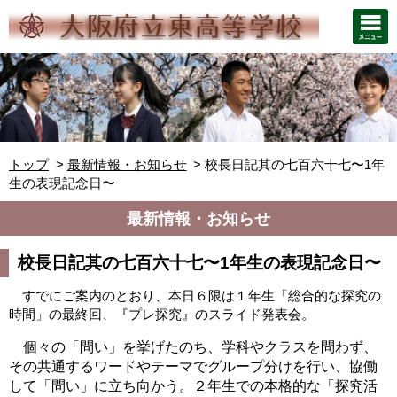
トップ
最新情報・お知らせ
校長日記其の七百六十七〜1年
生の表現記念日〜
最新情報・お知らせ
校長日記其の七百六十七〜1年生の表現記念日〜
すでにご案内のとおり、本日６限は１年生「総合的な探究の
時間」の最終回、『プレ探究』のスライド発表会。
個々の「問い」を挙げたのち、学科やクラスを問わず、
その共通するワードやテーマでグループ分けを行い、協働
して「問い」に立ち向かう。２年生での本格的な「探究活