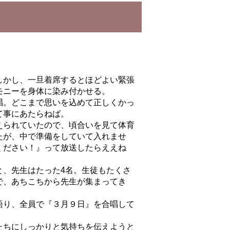
しかし、一旦着席するとほどよい緊張
モニーを身体
に染み付かせる。
唱。どこまで思いを込めて正しくかっ
て事にあたらねば。
えられていたので、頃合いを見て体育
たが、中で準備をしていて入れませ
ください！』って放送したらええね
と、先生はたった4名。生徒もたくさ
で、あちこちから先生が
集まってき
語り、全員で『３月９日』
を合唱して
たちにしっかりと気持ちを伝えようと