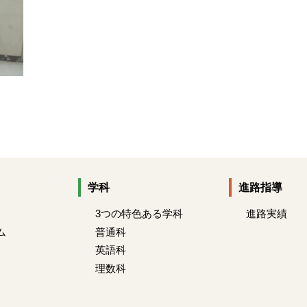
学科
進路指導
3つの特色ある学科
進路実績
ム
普通科
英語科
理数科