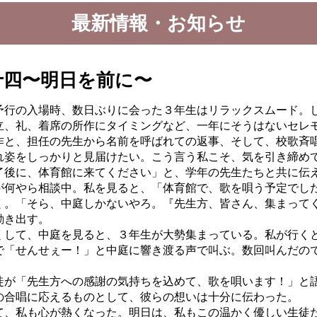
最新情報・お知らせ
十四〜明日を前に〜
行の入場時、数日ぶりに会った
３年生はリラックスムード。
立、礼、
着席の所作にタイミングなど、一年にそうはないセレ
と、担任の先生から名前を呼ば
れての返事、そして、校歌斉
れ姿をしっかりと見届けたい。
こう言う私こそ、気を引き締め
後に、体育館に来てください」
と、学年の先生たちと共に伝
が何やら相談中。私を見ると、
「体育館で、歌を唄う予定でし
く。「そら、中庭しかないやろ。『
先生方、皆さん、集まって
動き出す。
して、中庭を見ると、３年生が
大勢集まっている。私が行く
で「せんせぇー！」
と中庭に響き渡る声で叫ぶ。数回叫んだの
が「先生方への感謝の気持ちを
込めて、歌を唄います！」と
の合唱に応えるもの
として、彼らの想いは十分に伝わった。
、私も心が熱くなった。明日は
、私もこの温かく優しい生徒