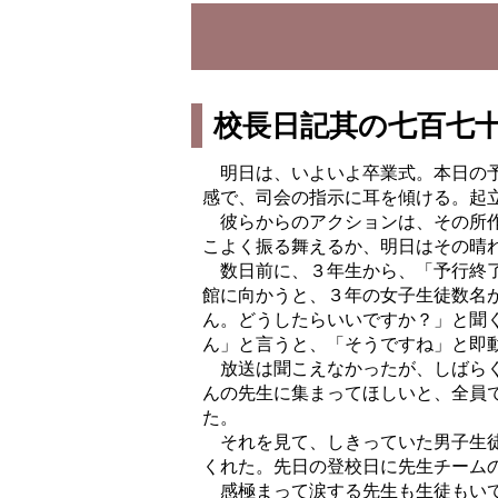
校長日記其の七百七
明日は、いよいよ卒業式。本日の予
感で、司会の指示に耳を傾ける。起
彼らからのアクションは、その所作
こよく振る舞えるか、明日はその晴
数日前に、３年生から、「予行終了
館に向かうと、３年の女子生徒数名
ん。
どうしたらいいですか？」と聞
ん」と言う
と、「そうですね」と即
放送は聞こえなかったが、しばらく
んの先生に集まってほしいと、全員
た。
それを見て、しきっていた男子生徒
くれた。先日の登校日に先生チーム
感極まって涙する先生も生徒もいて