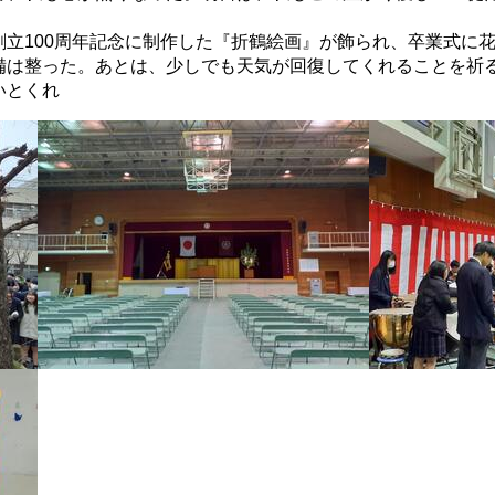
立100周年記念に制作した『折鶴絵
画』が飾られ、卒業式に
備は整った。あとは、少しでも
天気が回復してくれることを祈
いとくれ