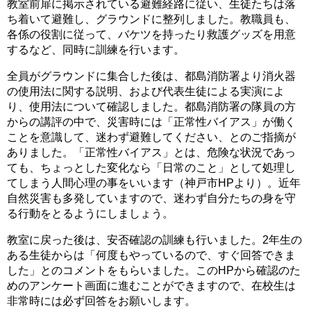
教室前扉に掲示されている避難経路に従い、生徒たちは落
ち着いて避難し、グラウンドに整列しました。教職員も、
各係の役割に従って、バケツを持ったり救護グッズを用意
するなど、同時に訓練を行います。
全員がグラウンドに集合した後は、都島消防署より消火器
の使用法に関する説明、および代表生徒による実演によ
り、使用法について確認しました。都島消防署の隊員の方
からの講評の中で、災害時には「正常性バイアス」が働く
ことを意識して、迷わず避難してください、とのご指摘が
ありました。「正常性バイアス」とは、危険な状況であっ
ても、ちょっとした変化なら「日常のこと」として処理し
てしまう人間心理の事をいいます（神戸市HPより）。近年
自然災害も多発していますので、迷わず自分たちの身を守
る行動をとるようにしましょう。
教室に戻った後は、安否確認の訓練も行いました。2年生の
ある生徒からは「何度もやっているので、すぐ回答できま
した」とのコメントをもらいました。このHPから確認のた
めのアンケート画面に進むことができますので、在校生は
非常時には必ず回答をお願いします。